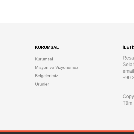
KURUMSAL
İLETI
Resa 
Kurumsal
Selah
Misyon ve Vizyonumuz
email
Belgelerimiz
+90 2
Ürünler
Copyr
Tüm H